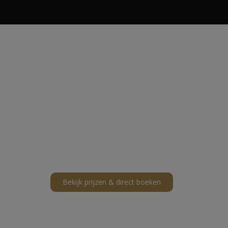
Luxe sloep huren in
Terherne
Ontdek Friesland vanaf het
water
• Luxe sloepen zonder vaarbewijs
• Direct varen vanuit Terherne
Bekijk prijzen & direct boeken