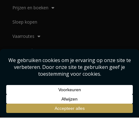
Prijzen en boeken
Sloep kopen
Vaarroutes
Uitjes op het water
Over Luxurysloepverhuur
Contact