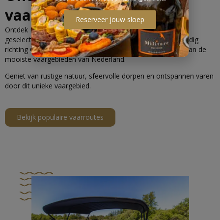
vaarroutes in Friesland
Reserveer jouw sloep
Ontdek Friesland vanaf het water met onze zorgvuldig
geselecteerde vaarroutes. Vanuit Terherne vaar je eenvoudig
richting Grou, Akkrum, Sneek en de Friese Meren — één van de
mooiste vaargebieden van Nederland.
Geniet van rustige natuur, sfeervolle dorpen en ontspannen varen
door dit unieke vaargebied.
Bekijk populaire vaarroutes